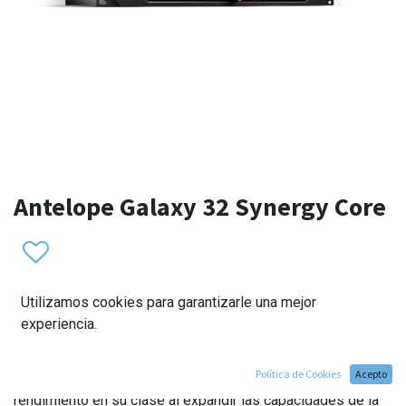
Antelope Galaxy 32 Synergy Core
Utilizamos cookies para garantizarle una mejor
experiencia.
Política de Cookies
Acepto
El Galaxy 32 Synergy Core establece un nuevo estándar de
rendimiento en su clase al expandir las capacidades de la