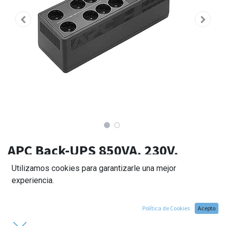
APC Back-UPS 850VA, 230V,
puertos de recarga USB tipo-C y A
Utilizamos cookies para garantizarle una mejor
experiencia.
137,00
€
Política de Cookies
Acepto