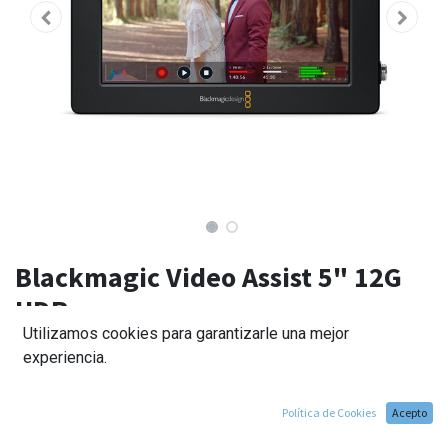
Blackmagic Video Assist 5" 12G
HDR
Utilizamos cookies para garantizarle una mejor
515,00
€
experiencia.
Política de Cookies
Acepto