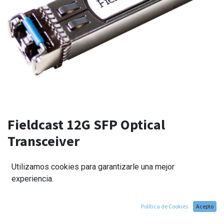
Fieldcast 12G SFP Optical
Transceiver
185,00
€
Utilizamos cookies para garantizarle una mejor
experiencia.
Política de Cookies
Acepto