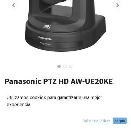
Panasonic PTZ HD AW-UE20KE
negra
Utilizamos cookies para garantizarle una mejor
2.095,00
€
experiencia.
Política de Cookies
Acepto