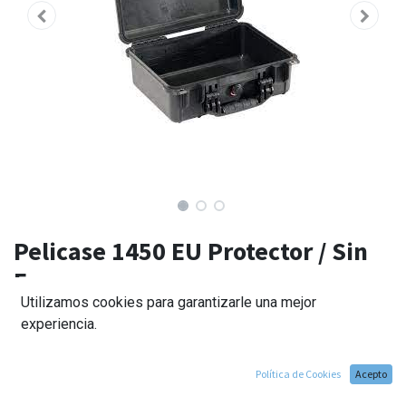
Pelicase 1450 EU Protector / Sin
Foam
Utilizamos cookies para garantizarle una mejor
149,00
€
experiencia.
Política de Cookies
Acepto